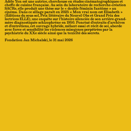
Adèle Yon est une autrice, chercheuse en études cinématographiques et
cheffe de cuisine française. Au sein du laboratoire de recherche-création
SACRe, elle produit une thèse sur le « double féminin fantôme » au
cinéma. Dans ce sillage paraît en 2025 « Mon vrai nom est Elisabeth »
(Éditions du sous-sol, Prix littéraire du Nouvel Obs et Grand Prix des
lectrices ELLE), une enquête sur l’histoire silenciée de son arrière-grand-
mère diagnostiquée schizophrène en 1950. Ponctué d’extraits d’archives
et d’entretiens, cet ouvrage hybride, mêlant essai et récit de soi, aborde
avec force et sensibilité les violences misogynes perpétrées par la
psychiatrie du XXe siècle ainsi que la toxicité des secrets.
Fondation Jan Michalski, le 31 mai 2026