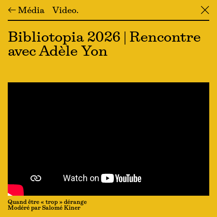
← Média
Video
╳
Bibliotopia 2026 | Rencontre
avec Adèle Yon
Quand être « trop » dérange
Modéré par Salomé Kiner