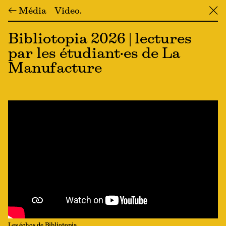
← Média
Video
╳
Bibliotopia 2026 | lectures
par les étudiant·es de La
Manufacture
Les échos de Bibliotopia