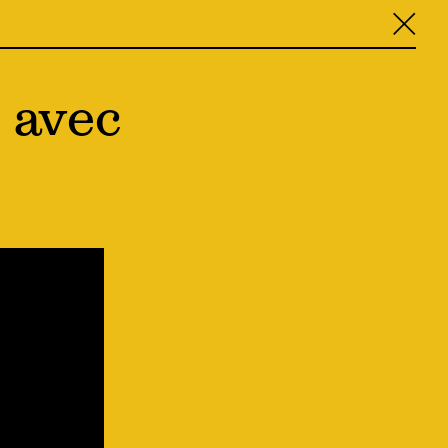
╳
 avec