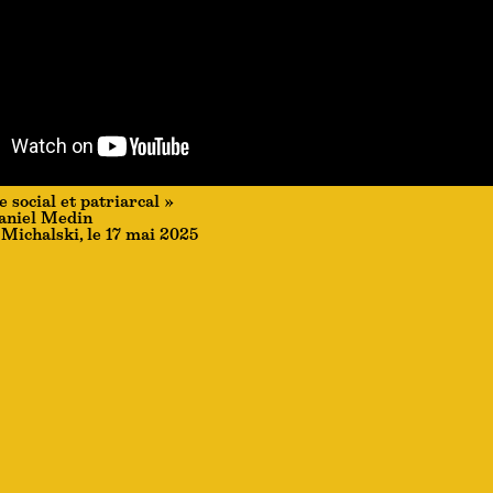
e social et patriarcal »
aniel Medin
Michalski, le 17 mai 2025