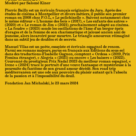
Modéré par Salomé Kiner
Pierric Bailly est un écrivain français originaire du Jura. Après des
études de cinéma à Montpellier et divers métiers, il publie son premier
roman en 2008 chez P.O.L, « Le polichinelle ». Suivent notamment chez
le même éditeur « L’homme des bois » (2017), « Les enfants des autres »
(2020) et « Le roman de Jim » (2021), prochainement adapté au cinéma.
« La foudre » (2023) sonde les oscillations de l’âme d’un berger épris
d’orages et de la femme de son charismatique et jalousé ancien ami de
jeunesse, alors incarcéré pour meurtre. Le triangle amoureux réimaginé
dans un subtil jeu de doubles et de secrets.
Manuel Vilas est un poète, essayiste et écrivain espagnol de renom.
Parmi ses romans majeurs, parus en français aux Éditions du sous-sol
dans des traductions d’Isabelle Gugnon, comptent « Ordesa » (2019, Prix
Femina étranger), « Alegría » (2021) ou encore « Les baisers » (2022).
Couronné du prestigieux Prix Nadal 2023 du meilleur roman espagnol, «
Irene » (2024) trace le portrait d’une veuve fantasque et mystérieuse à la
poursuite du fantôme de son grand amour décédé. Son road trip
méditerranéen est une ode aux pouvoirs du plaisir autant qu’à l’absolu
de la passion et à l’impossibilité du deuil.
Fondation Jan Michalski, le 23 mars 2024