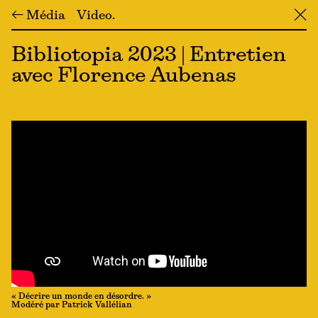
← Média
Video
╳
Bibliotopia 2023 | Entretien
avec Florence Aubenas
« Décrire un monde en désordre. »
Modéré par Patrick Vallélian