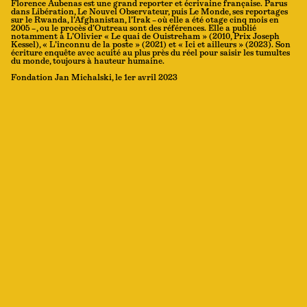
Florence Aubenas est une grand reporter et écrivaine française. Parus
dans Libération, Le Nouvel Observateur, puis Le Monde, ses reportages
sur le Rwanda, l’Afghanistan, l’Irak – où elle a été otage cinq mois en
2005 – , ou le procès d’Outreau sont des références. Elle a publié
notamment à L’Olivier « Le quai de Ouistreham » (2010, Prix Joseph
Kessel), « L’inconnu de la poste » (2021) et « Ici et ailleurs » (2023). Son
écriture enquête avec acuité au plus près du réel pour saisir les tumultes
du monde, toujours à hauteur humaine.
Fondation Jan Michalski, le 1er avril 2023