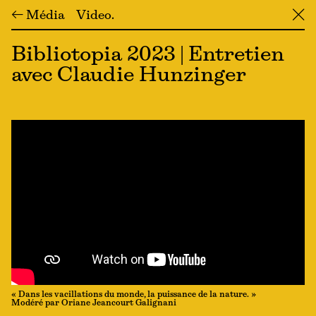
← Média
Video
╳
Bibliotopia 2023 | Entretien
avec Claudie Hunzinger
« Dans les vacillations du monde, la puissance de la nature. »
Modéré par Oriane Jeancourt Galignani