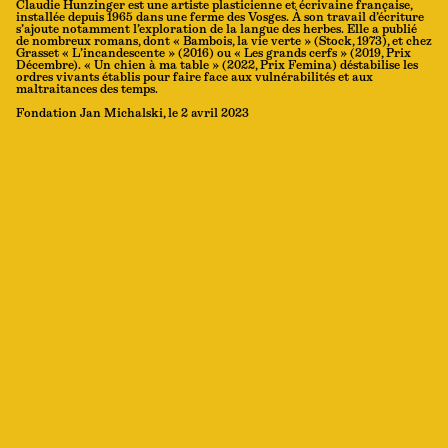
Claudie Hunzinger est une artiste plasticienne et écrivaine française,
installée depuis 1965 dans une ferme des Vosges. À son travail d’écriture
s’ajoute notamment l’exploration de la langue des herbes. Elle a publié
de nombreux romans, dont « Bambois, la vie verte » (Stock, 1973), et chez
Grasset « L’incandescente » (2016) ou « Les grands cerfs » (2019, Prix
Décembre). « Un chien à ma table » (2022, Prix Femina) déstabilise les
ordres vivants établis pour faire face aux vulnérabilités et aux
maltraitances des temps.
Fondation Jan Michalski, le 2 avril 2023