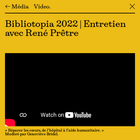
← Média
Video
╳
Bibliotopia 2022 | Entretien
avec René Prêtre
« Réparer les cœurs, de l’hôpital à l’aide humanitaire. »
Modéré par Geneviève Bridel.