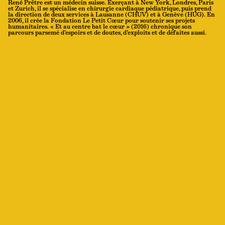
René Prêtre est un médecin suisse. Exerçant à New York, Londres, Paris
et Zurich, il se spécialise en chirurgie cardiaque pédiatrique, puis prend
la direction de deux services à Lausanne (CHUV) et à Genève (HUG). En
2006, il crée la Fondation Le Petit Cœur pour soutenir ses projets
humanitaires. « Et au centre bat le cœur » (2016) chronique son
parcours parsemé d’espoirs et de doutes, d’exploits et de défaites aussi.