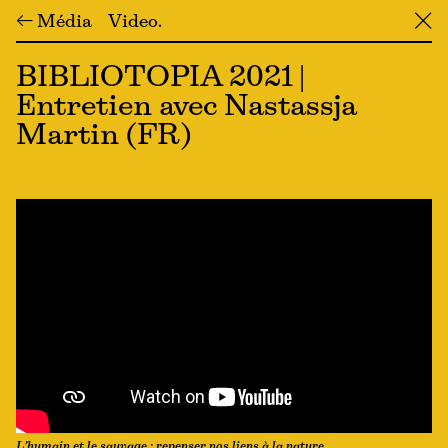
← Média
Video
╳
BIBLIOTOPIA 2021 |
Entretien avec Nastassja
Martin (FR)
L’humain et le sauvage : repenser nos liens à la nature