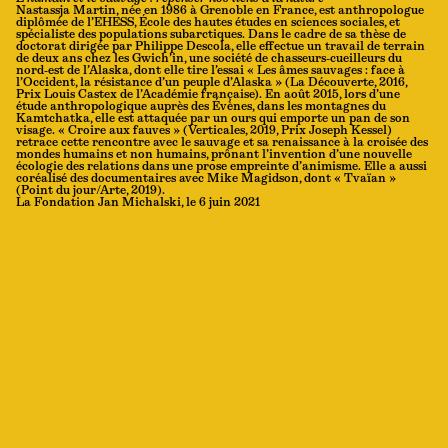
Nastassja Martin, née en 1986 à Grenoble en France, est anthropologue
diplômée de l’EHESS, École des hautes études en sciences sociales, et
spécialiste des populations subarctiques. Dans le cadre de sa thèse de
doctorat dirigée par Philippe Descola, elle effectue un travail de terrain
de deux ans chez les Gwich’in, une société de chasseurs-cueilleurs du
nord-est de l’Alaska, dont elle tire l’essai « Les âmes sauvages : face à
l’Occident, la résistance d’un peuple d’Alaska » (La Découverte, 2016,
Prix Louis Castex de l’Académie française). En août 2015, lors d’une
étude anthropologique auprès des Évènes, dans les montagnes du
Kamtchatka, elle est attaquée par un ours qui emporte un pan de son
visage. « Croire aux fauves » (Verticales, 2019, Prix Joseph Kessel)
retrace cette rencontre avec le sauvage et sa renaissance à la croisée des
mondes humains et non humains, prônant l’invention d’une nouvelle
écologie des relations dans une prose empreinte d’animisme. Elle a aussi
coréalisé des documentaires avec Mike Magidson, dont « Tvaïan »
(Point du jour/Arte, 2019).
La Fondation Jan Michalski, le 6 juin 2021