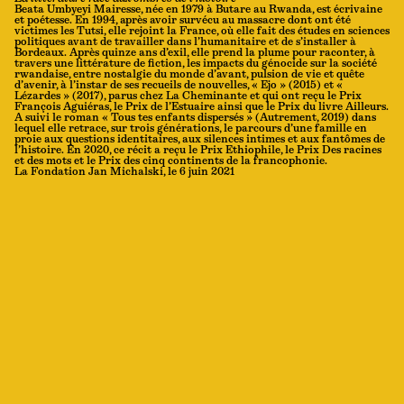
Beata Umbyeyi Mairesse, née en 1979 à Butare au Rwanda, est écrivaine
et poétesse. En 1994, après avoir survécu au massacre dont ont été
victimes les Tutsi, elle rejoint la France, où elle fait des études en sciences
politiques avant de travailler dans l’humanitaire et de s’installer à
Bordeaux. Après quinze ans d’exil, elle prend la plume pour raconter, à
travers une littérature de fiction, les impacts du génocide sur la société
rwandaise, entre nostalgie du monde d’avant, pulsion de vie et quête
d’avenir, à l’instar de ses recueils de nouvelles, « Ejo » (2015) et «
Lézardes » (2017), parus chez La Cheminante et qui ont reçu le Prix
François Aguiéras, le Prix de l’Estuaire ainsi que le Prix du livre Ailleurs.
A suivi le roman « Tous tes enfants dispersés » (Autrement, 2019) dans
lequel elle retrace, sur trois générations, le parcours d’une famille en
proie aux questions identitaires, aux silences intimes et aux fantômes de
l’histoire. En 2020, ce récit a reçu le Prix Ethiophile, le Prix Des racines
et des mots et le Prix des cinq continents de la francophonie.
La Fondation Jan Michalski, le 6 juin 2021