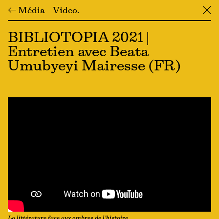
← Média
Video
╳
BIBLIOTOPIA 2021 |
Entretien avec Beata
Umubyeyi Mairesse (FR)
La littérature face aux ombres de l’histoire