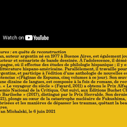
ures : en quête de reconstruction
 auteur argentin né en 1977 à Buenos Aires, est également jou
ducteur et scénariste de bande dessinée. À l’adolescence, il dém
pagne, où il effectue des études de philologie hispanique ; il y 
 littérature hispano-américaine. Parallèlement, il travaille pou
gentins, et participe à l’édition d’une anthologie de nouvelles e
tencias »(Páginas de Espuma, cinq volumes à ce jour). Son œuvr
une dizaine de langues, est composée à la fois de romans, de rec
s. « Le voyageur du siècle » (Fayard, 2011) a obtenu le Prix Alf
emio Nacional de la Crítiqua. Ont suivi, aux Éditions Buchet Ch
« Bariloche » (2017), distingué par le Prix Herralde. Son dernie
21), plonge au cœur de la catastrophe nucléaire de Fukushima,
 brisées et les manières de dépasser les traumas, quêtant la be
ures.
an Michalski, le 6 juin 2021