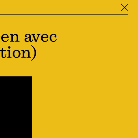
╳
en avec
tion)