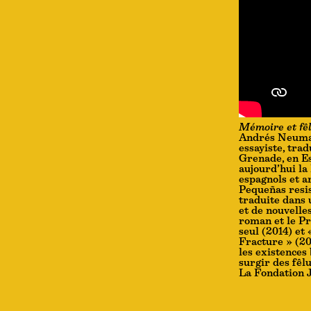
Mémoire et fêl
Andrés Neuman,
essayiste, tra
Grenade, en Es
aujourd’hui la
espagnols et ar
Pequeñas resis
traduite dans 
et de nouvelle
roman et le Pr
seul (2014) et 
Fracture » (20
les existences
surgir des fêl
La Fondation J