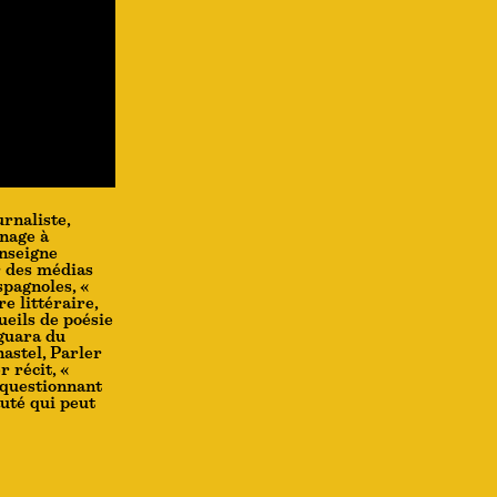
rnaliste,
énage à
enseigne
r des médias
spagnoles, «
e littéraire,
ueils de poésie
aguara du
astel, Parler
r récit, «
 questionnant
auté qui peut