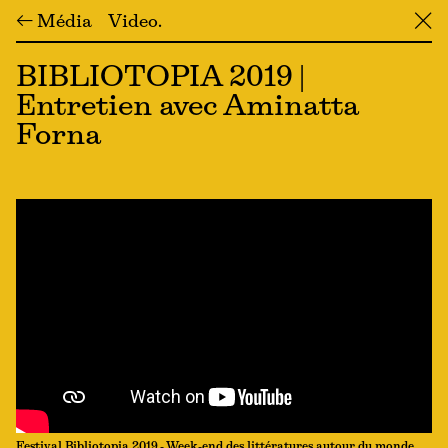
← Média
Video
╳
BIBLIOTOPIA 2019 |
Entretien avec Aminatta
Forna
Festival Bibliotopia 2019 - Week-end des littératures autour du monde