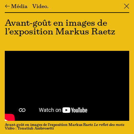
← Média
Video
╳
Avant-goût en images de
l’exposition Markus Raetz
Avant-goût en images de l’exposition Markus Raetz
Le reflet des mots
Vidéo : Tonatiuh Ambrosetti