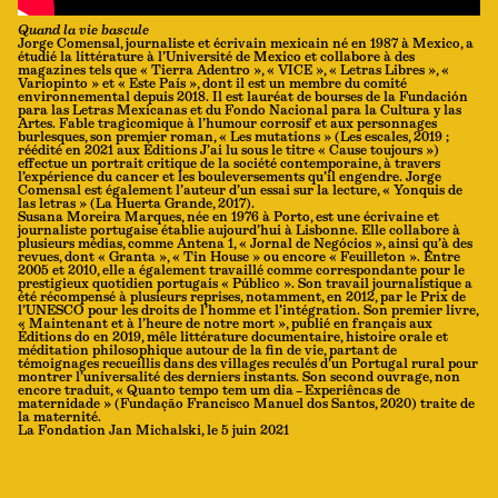
Quand la vie bascule
Jorge Comensal, journaliste et écrivain mexicain né en 1987 à Mexico, a
étudié la littérature à l’Université de Mexico et collabore à des
magazines tels que « Tierra Adentro », « VICE », « Letras Libres », «
Variopinto » et « Este País », dont il est un membre du comité
environnemental depuis 2018. Il est lauréat de bourses de la Fundación
para las Letras Mexicanas et du Fondo Nacional para la Cultura y las
Artes. Fable tragicomique à l’humour corrosif et aux personnages
burlesques, son premier roman, « Les mutations » (Les escales, 2019 ;
réédité en 2021 aux Éditions J’ai lu sous le titre « Cause toujours »)
effectue un portrait critique de la société contemporaine, à travers
l’expérience du cancer et les bouleversements qu’il engendre. Jorge
Comensal est également l’auteur d’un essai sur la lecture, « Yonquis de
las letras » (La Huerta Grande, 2017).
Susana Moreira Marques, née en 1976 à Porto, est une écrivaine et
journaliste portugaise établie aujourd’hui à Lisbonne. Elle collabore à
plusieurs médias, comme Antena 1, « Jornal de Negócios », ainsi qu’à des
revues, dont « Granta », « Tin House » ou encore « Feuilleton ». Entre
2005 et 2010, elle a également travaillé comme correspondante pour le
prestigieux quotidien portugais « Público ». Son travail journalistique a
été récompensé à plusieurs reprises, notamment, en 2012, par le Prix de
l’UNESCO pour les droits de l’homme et l’intégration. Son premier livre,
« Maintenant et à l’heure de notre mort », publié en français aux
Éditions do en 2019, mêle littérature documentaire, histoire orale et
méditation philosophique autour de la fin de vie, partant de
témoignages recueillis dans des villages reculés d’un Portugal rural pour
montrer l’universalité des derniers instants. Son second ouvrage, non
encore traduit, « Quanto tempo tem um dia – Experiêncas de
maternidade » (Fundação Francisco Manuel dos Santos, 2020) traite de
la maternité.
La Fondation Jan Michalski, le 5 juin 2021