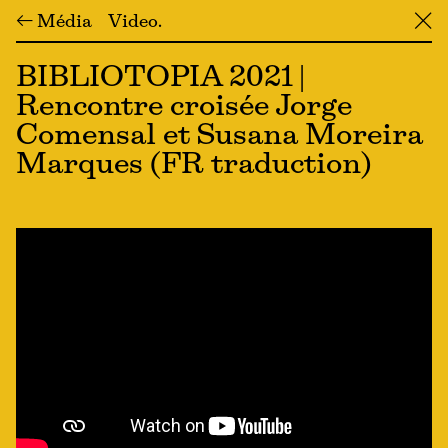
← Média
Video
╳
BIBLIOTOPIA 2021 |
Rencontre croisée Jorge
Comensal et Susana Moreira
Marques (FR traduction)