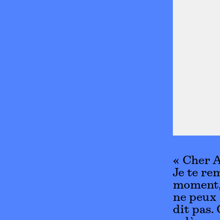
« Cher A
Je te rem
moment, 
ne peux 
dit pas.