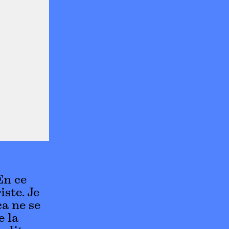
En ce
iste. Je
ça ne se
e la