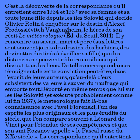
C’est la découverte de la correspondance qu’il
entretient entre 1934 et 1937 avec sa femme et sa
toute jeune fille depuis les îles Solovki qui décide
Olivier Rolin à enquêter sur le destin d’Alexeï
Féodossiévitch Vangengheim, le héros de son
récit
Le météorologue
(Éd. du Seuil, 2014). Il y
rencontre un savant, mari et père (aux lettres
sont souvent joints des dessins, des herbiers, des
devinettes destinés à éveiller sa fille) que les
distances ne peuvent réduire au silence qui
dissout tous les liens. De telles correspondances
témoignent de cette conviction peut-être, dans
l’esprit de leurs auteurs, qu’au-delà d’eux
subsistent des valeurs à sauver du naufrage qui
emporte tout.Déporté en même temps que lui sur
les îles Solovki (et exécuté probablement comme
lui fin 1937), le météorologue fait là-bas
connaissance avec Pavel Florenski, l’un des
esprits les plus originaux et les plus érudits du
siècle, que l’on compare souvent à Léonard de
Vinci pour l’étendue de ses compétences et que
son ami Rozanov appelle « le Pascal russe du
XXe siècle ». La correspondance qu’il entretient