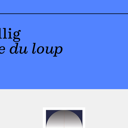
llig
 du loup