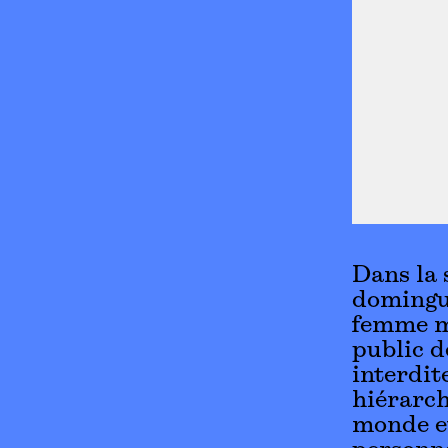
Dans la 
dominguo
femme mé
public d
interdit
hiérarch
monde et