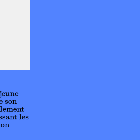
 jeune
e son
llement
ssant les
son