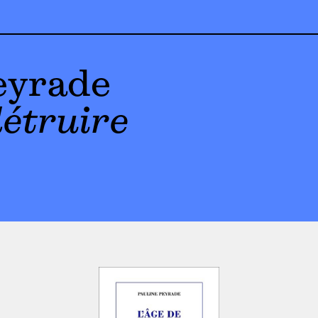
eyrade
détruire