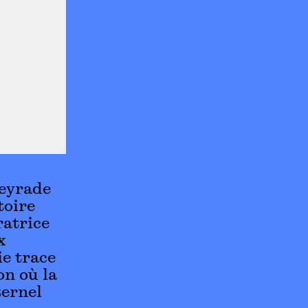
Peyrade
toire
ratrice
x
ie trace
on où la
ternel